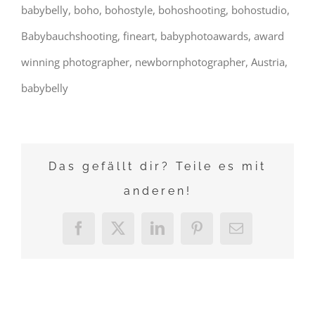
babybelly, boho, bohostyle, bohoshooting, bohostudio,
Babybauchshooting, fineart, babyphotoawards, award
winning photographer, newbornphotographer, Austria,
babybelly
Das gefällt dir? Teile es mit
anderen!
Facebook
X
LinkedIn
Pinterest
E-
Mail