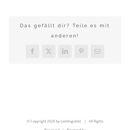
Das gefällt dir? Teile es mit
anderen!
Facebook
X
LinkedIn
Pinterest
E-
Mail
© Copyright
2026 by Lieblingsbild | All Rights
Reserved | Powered by