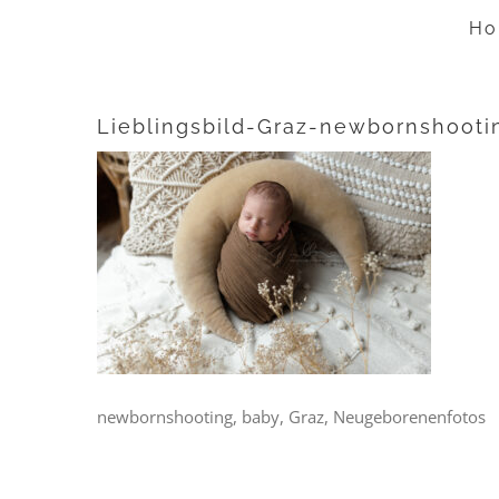
Zum
Ho
Inhalt
springen
Lieblingsbild-Graz-newbornshooti
newbornshooting, baby, Graz, Neugeborenenfotos