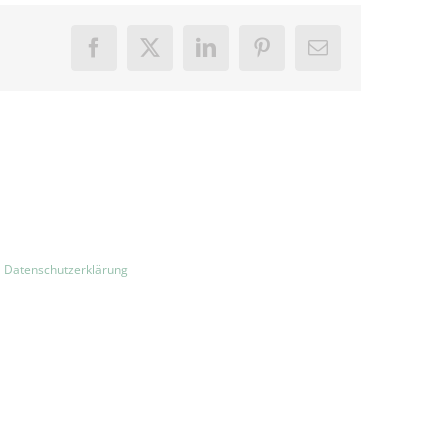
Facebook
X
LinkedIn
Pinterest
E-
Mail
|
Datenschutzerklärung