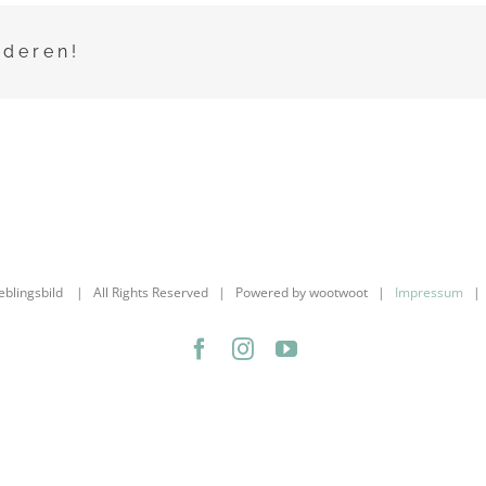
nderen!
ieblingsbild | All Rights Reserved | Powered by wootwoot |
Impressum
Facebook
Instagram
YouTube