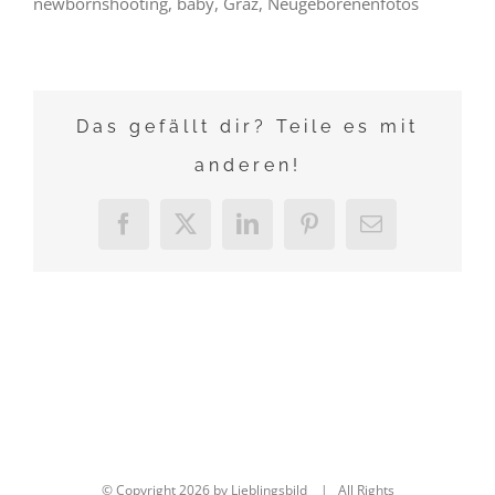
newbornshooting, baby, Graz, Neugeborenenfotos
Das gefällt dir? Teile es mit
anderen!
Facebook
X
LinkedIn
Pinterest
E-
Mail
© Copyright
2026 by Lieblingsbild | All Rights