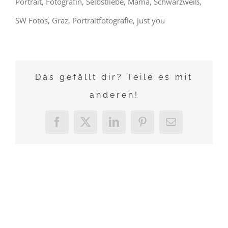
Portrait, Fotografin, Selbstliebe, Mama, Schwarzweiß,
SW Fotos, Graz, Portraitfotografie, just you
Das gefällt dir? Teile es mit
anderen!
Facebook
X
LinkedIn
Pinterest
E-
Mail