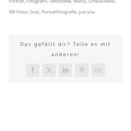
Portrait, Fotografin, Selbstliebe, Mama, Schwarzweiß,
SW Fotos, Graz, Portraitfotografie, just you
Das gefällt dir? Teile es mit
anderen!
Facebook
X
LinkedIn
Pinterest
E-
Mail