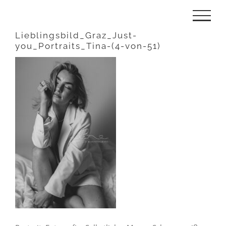
Zum
Inhalt
Lieblingsbild_Graz_Just-
you_Portraits_Tina-(4-von-51)
springen