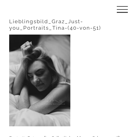
Zum
Inhalt
Lieblingsbild_Graz_Just-
you_Portraits_Tina-(40-von-51)
springen