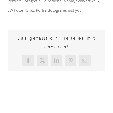
Portrait, Fotografin, Selbstliebe, Mama, Schwarzweiß,
SW Fotos, Graz, Portraitfotografie, just you
Das gefällt dir? Teile es mit
anderen!
Facebook
X
LinkedIn
Pinterest
E-
Mail