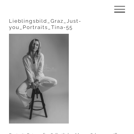
Zum
Inhalt
Lieblingsbild_Graz_Just-
you_Portraits_Tina-55
springen