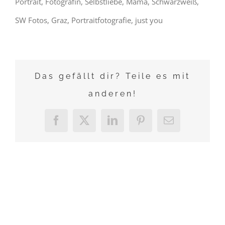
Portrait, Fotografin, Selbstliebe, Mama, Schwarzweiß,
SW Fotos, Graz, Portraitfotografie, just you
Das gefällt dir? Teile es mit
anderen!
Facebook
X
LinkedIn
Pinterest
E-
Mail