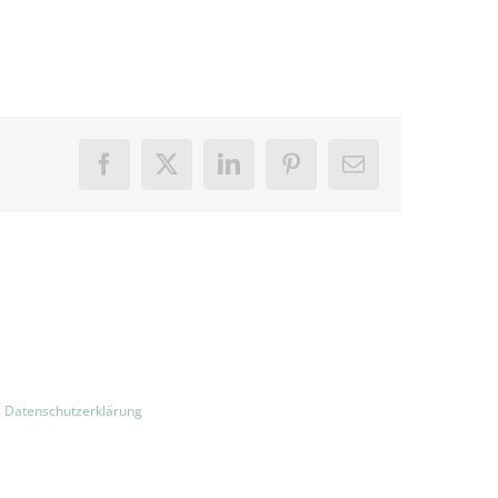
Facebook
X
LinkedIn
Pinterest
E-
Mail
|
Datenschutzerklärung