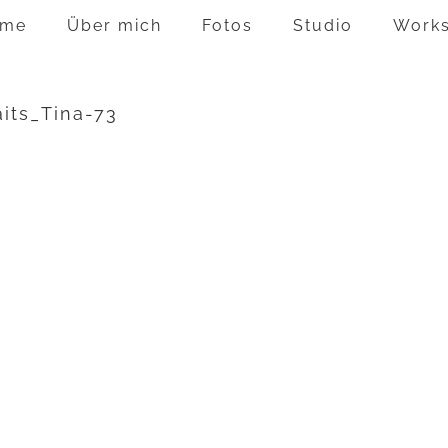
me
Über mich
Fotos
Studio
Work
aits_Tina-73