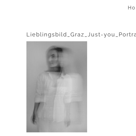
Zum
Ho
Inhalt
springen
Lieblingsbild_Graz_Just-you_Portr