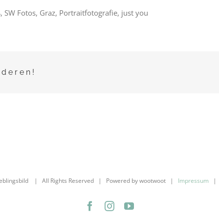
 SW Fotos, Graz, Portraitfotografie, just you
nderen!
ieblingsbild | All Rights Reserved | Powered by wootwoot |
Impressum
Facebook
Instagram
YouTube