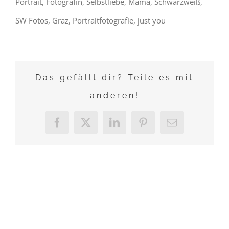
Portrait, Fotografin, Selbstliebe, Mama, Schwarzweiß,
SW Fotos, Graz, Portraitfotografie, just you
Das gefällt dir? Teile es mit
anderen!
Facebook
X
LinkedIn
Pinterest
E-
Mail