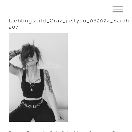
Zum
Inhalt
Lieblingsbild_Graz_justyou_062024_Sarah-
207
springen