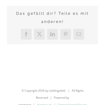
Das gefällt dir? Teile es mit
anderen!
Facebook
X
LinkedIn
Pinterest
E-
Mail
© Copyright
2026 by Lieblingsbild | All Rights
Reserved | Powered by
wootwoot |
Impressum
|
Datenschutzerklärung