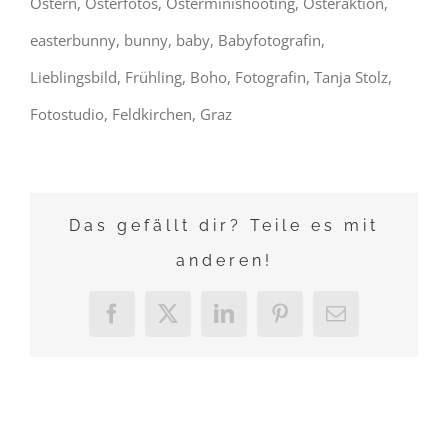
Ostern, Osterfotos, Osterminishooting, Osteraktion,
easterbunny, bunny, baby, Babyfotografin,
Lieblingsbild, Frühling, Boho, Fotografin, Tanja Stolz,
Fotostudio, Feldkirchen, Graz
Das gefällt dir? Teile es mit
anderen!
Facebook
X
LinkedIn
Pinterest
E-
Mail