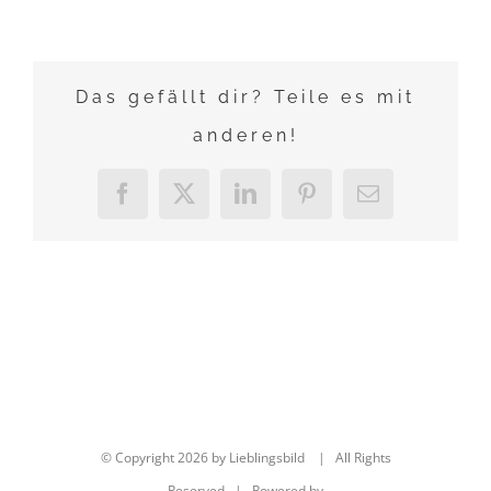
Das gefällt dir? Teile es mit
anderen!
Facebook
X
LinkedIn
Pinterest
E-
Mail
© Copyright
2026 by Lieblingsbild | All Rights
Reserved | Powered by