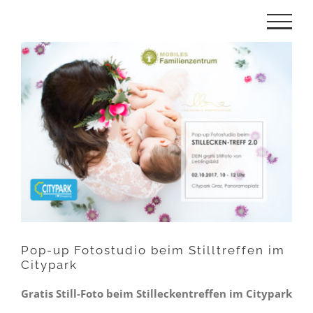
Zum
Inhalt
Zeige
springen
grösseres
Bild
Pop-up Fotostudio beim Stilltreffen im
Citypark
Gratis Still-Foto beim Stilleckentreffen im Citypark