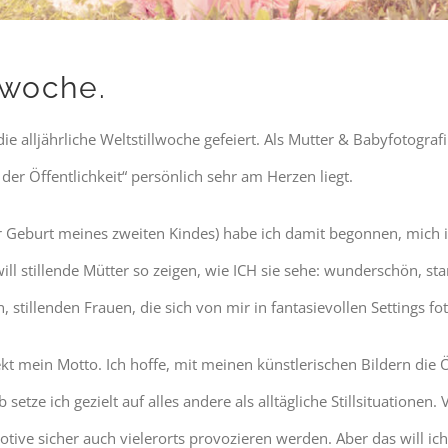
lwoche.
e alljährliche Weltstillwoche gefeiert. Als Mutter & Babyfotograf
 der Öffentlichkeit“ persönlich sehr am Herzen liegt.
r Geburt meines zweiten Kindes) habe ich damit begonnen, mich 
ll stillende Mütter so zeigen, wie ICH sie sehe: wunderschön, st
stillenden Frauen, die sich von mir in fantasievollen Settings fot
ekt mein Motto. Ich hoffe, mit meinen künstlerischen Bildern die
etze ich gezielt auf alles andere als alltägliche Stillsituationen.
 Motive sicher auch vielerorts provozieren werden. Aber das will ic