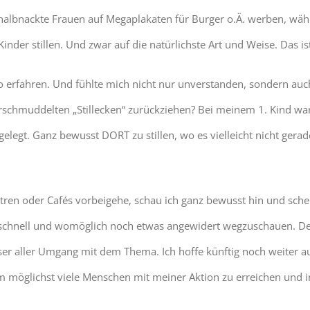
nn halbnackte Frauen auf Megaplakaten für Burger o.Ä. werben, wä
inder stillen. Und zwar auf die natürlichste Art und Weise. Das is
 so erfahren. Und fühlte mich nicht nur unverstanden, sondern a
rschmuddelten „Stillecken“ zurückziehen? Bei meinem 1. Kind war 
egt. Ganz bewusst DORT zu stillen, wo es vielleicht nicht gerade
tren oder Cafés vorbeigehe, schau ich ganz bewusst hin und sche
schnell und womöglich noch etwas angewidert wegzuschauen. Denn
er aller Umgang mit dem Thema. Ich hoffe künftig noch weiter au
m möglichst viele Menschen mit meiner Aktion zu erreichen und 