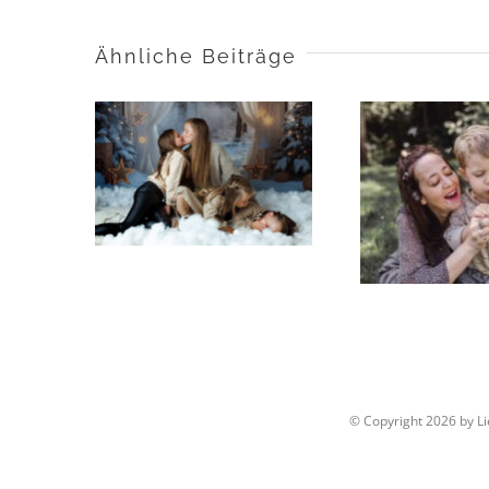
Ähnliche Beiträge
Deine
Mom &
Weihnachtsfotos
Aktion 
2025
© Copyright
2026 by L