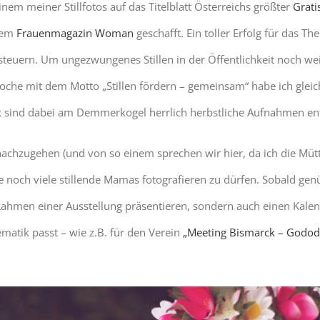
inem meiner Stillfotos auf das Titelblatt Österreichs größter
Grati
ßtem
Frauenmagazin Woman
geschafft. Ein toller Erfolg für das T
zusteuern. Um ungezwungenes Stillen in der Öffentlichkeit noch w
illwoche mit dem Motto „Stillen fördern – gemeinsam“ habe ich gl
rk sind dabei am Demmerkogel herrlich herbstliche Aufnahmen en
chzugehen (und von so einem sprechen wir hier, da ich die Mütter
te noch viele stillende Mamas fotografieren zu dürfen. Sobald gen
Rahmen einer Ausstellung präsentieren, sondern auch einen Kale
matik passt – wie z.B. für den Verein
„Meeting Bismarck – Godo