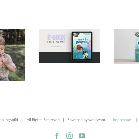
Geschützt:
Leseprobe
Kin
 Me
Mara &
ist d
2025
Magnus
Ma
ieblingsbild | All Rights Reserved | Powered by wootwoot |
Impressum
Facebook
Instagram
YouTube