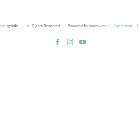
ieblingsbild | All Rights Reserved | Powered by wootwoot |
Impressum
Facebook
Instagram
YouTube