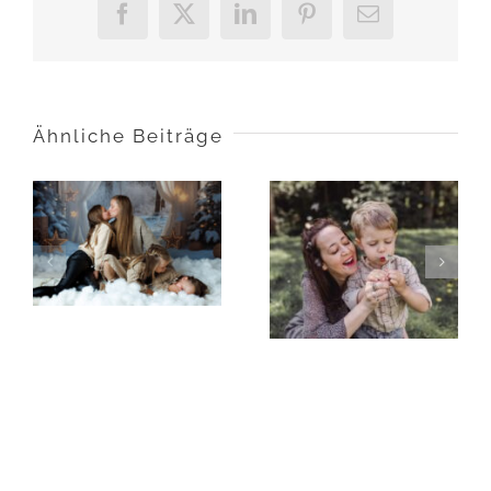
Facebook
X
LinkedIn
Pinterest
E-
Mail
Ähnliche Beiträge
Deine
Mom & Me
Weihnachtsfotos
Aktion 2025
2025