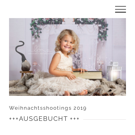
Zum
Inhalt
Zeige
springen
grösseres
Bild
Weihnachtsshootings 2019
+++AUSGEBUCHT +++