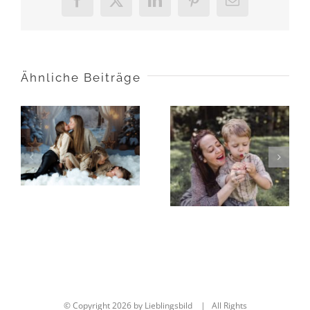
Facebook
X
LinkedIn
Pinterest
E-
Mail
Ähnliche Beiträge
Deine
Mom & Me
Weihnachtsfotos
Aktion 2025
2025
© Copyright
2026 by Lieblingsbild | All Rights