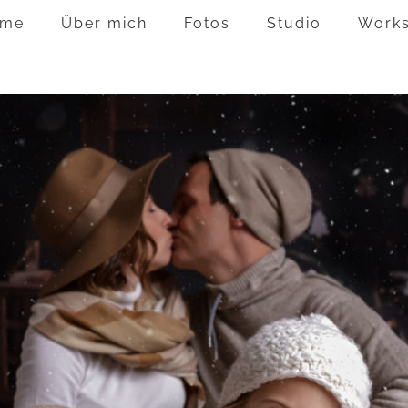
me
Über mich
Fotos
Studio
Work