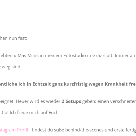
hen nun fest:
liebten x-Mas Minis in meinem Fotostudio in Graz statt. Immer 
e weg sind!
entliche ich in Echtzeit ganz kurzfristig wegen Krankheit f
geeignet. Heuer wird es wieder
2 Setups
geben: einen verschneiten
& Co! Ich freue mich auf Euch
stagram Profil
findest du süße behind-the-scenes und erste ferti