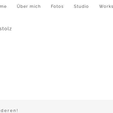
me
Über mich
Fotos
Studio
Work
stolz
nderen!