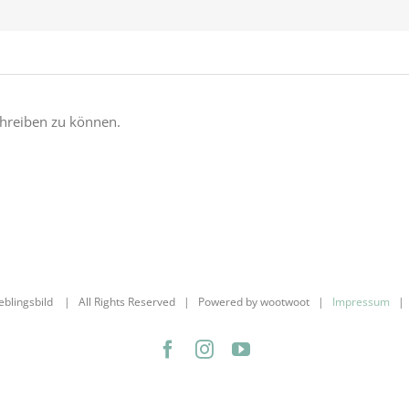
hreiben zu können.
ieblingsbild | All Rights Reserved | Powered by wootwoot |
Impressum
Facebook
Instagram
YouTube