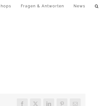
shops
Fragen & Antworten
News
Facebook
X
LinkedIn
Pinterest
E-