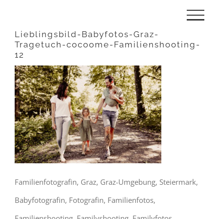
Zum
Inhalt
Lieblingsbild-Babyfotos-Graz-
Tragetuch-cocoome-Familienshooting-
springen
12
Familienfotografin, Graz, Graz-Umgebung, Steiermark,
Babyfotografin, Fotografin, Familienfotos,
Familienshooting, Familyshooting, Familyfotos,