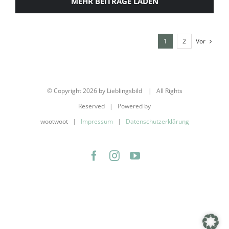
MEHR BEITRÄGE LADEN
Vor
1
2
© Copyright
2026 by Lieblingsbild | All Rights
Reserved | Powered by
wootwoot |
Impressum
|
Datenschutzerklärung
Facebook
Instagram
YouTube