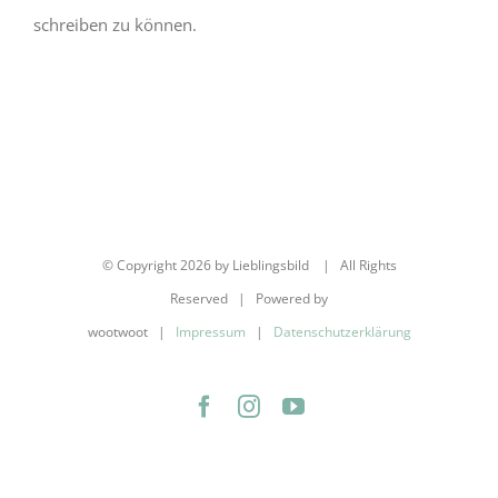
schreiben zu können.
© Copyright
2026 by Lieblingsbild | All Rights
Reserved | Powered by
wootwoot |
Impressum
|
Datenschutzerklärung
Facebook
Instagram
YouTube