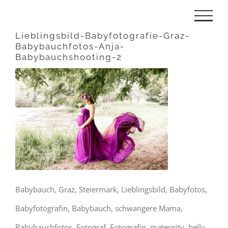
Zum
Inhalt
Lieblingsbild-Babyfotografie-Graz-
Babybauchfotos-Anja-
springen
Babybauchshooting-2
Babybauch, Graz, Steiermark, Lieblingsbild, Babyfotos,
Babyfotografin, Babybauch, schwangere Mama,
Babybauchfotos, Fotograf, Fotografin, maternity, belly,