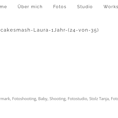
me
Über mich
Fotos
Studio
Work
z-cakesmash-Laura-1Jahr-(24-von-35)
ermark, Fotoshooting, Baby, Shooting, Fotostudio, Stolz Tanja, Fo