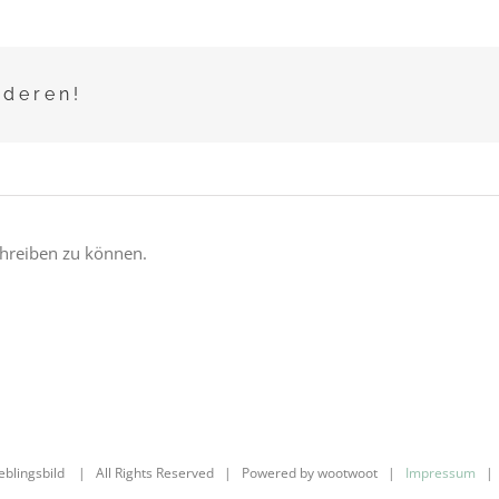
nderen!
hreiben zu können.
ieblingsbild | All Rights Reserved | Powered by wootwoot |
Impressum