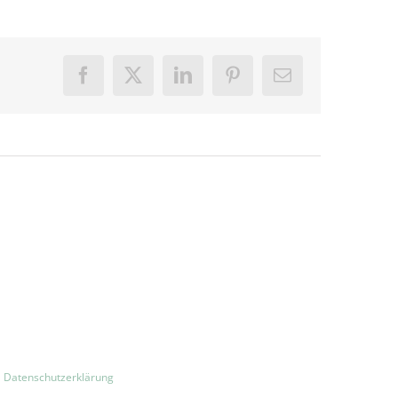
Facebook
X
LinkedIn
Pinterest
E-
Mail
|
Datenschutzerklärung