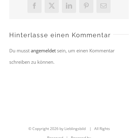
Facebook
X
LinkedIn
Pinterest
E-
Mail
Hinterlasse einen Kommentar
Du musst
angemeldet
sein, um einen Kommentar
schreiben zu können.
© Copyright
2026 by Lieblingsbild | All Rights
Reserved | Powered by