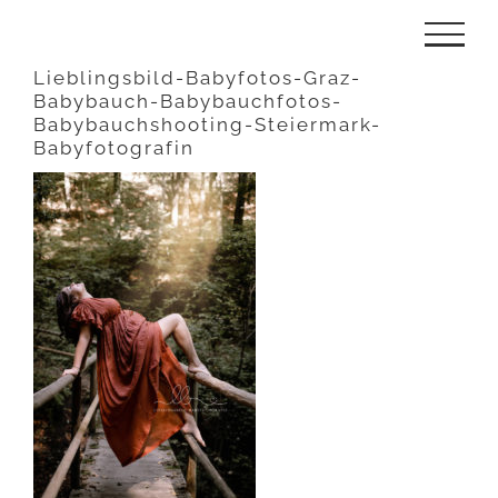
Zum
Inhalt
Lieblingsbild-Babyfotos-Graz-
Babybauch-Babybauchfotos-
springen
Babybauchshooting-Steiermark-
Babyfotografin