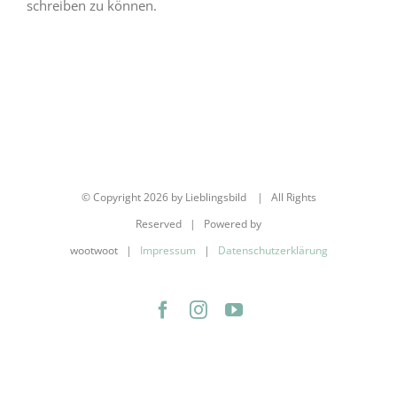
schreiben zu können.
© Copyright
2026 by Lieblingsbild | All Rights
Reserved | Powered by
wootwoot |
Impressum
|
Datenschutzerklärung
Facebook
Instagram
YouTube