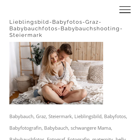
Zum
Inhalt
Lieblingsbild-Babyfotos-Graz-
Babybauchfotos-Babybauchshooting-
springen
Steiermark
Babybauch, Graz, Steiermark, Lieblingsbild, Babyfotos,
Babyfotografin, Babybauch, schwangere Mama,
Babybauchfotos, Fotograf, Fotografin, maternity, belly,