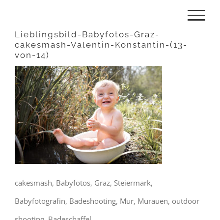
Zum
Inhalt
Lieblingsbild-Babyfotos-Graz-
cakesmash-Valentin-Konstantin-(13-
springen
von-14)
cakesmash, Babyfotos, Graz, Steiermark,
Babyfotografin, Badeshooting, Mur, Murauen, outdoor
shooting, Badeschaffel