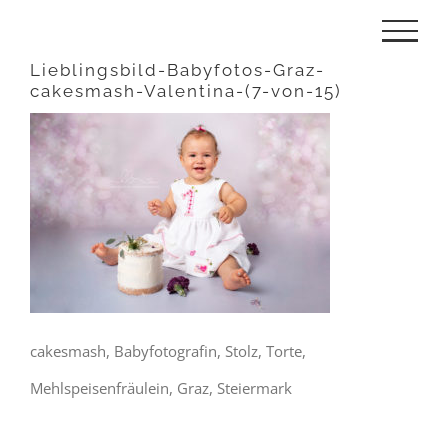
Zum
Inhalt
Lieblingsbild-Babyfotos-Graz-
cakesmash-Valentina-(7-von-15)
springen
cakesmash, Babyfotografin, Stolz, Torte,
Mehlspeisenfräulein, Graz, Steiermark