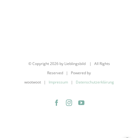
© Copyright
2026 by Lieblingsbild | All Rights
Reserved | Powered by
wootwoot |
Impressum
|
Datenschutzerklärung
Facebook
Instagram
YouTube