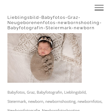
Zum
Inhalt
Lieblingsbild-Babyfotos-Graz-
Neugeborenenfotos-newbornshooting-
springen
Babyfotografin-Steiermark-newborn
Babyfotos, Graz, Babyfotografin, Lieblingsbild,
Steiermark, newborn, newbornshooting, newbornfotos,
Newbornfotografie, Newbornfotoshooting,