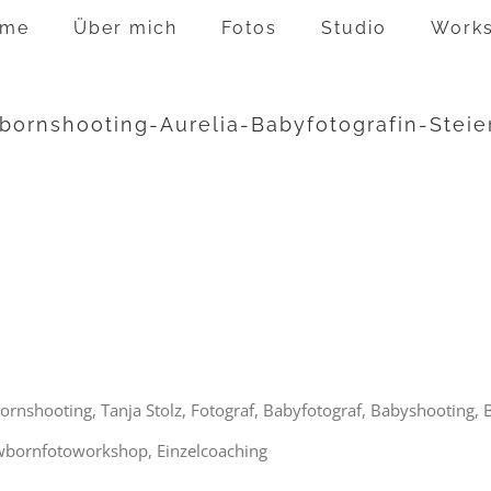
me
Über mich
Fotos
Studio
Work
wbornshooting-Aurelia-Babyfotografin-Ste
ornshooting, Tanja Stolz, Fotograf, Babyfotograf, Babyshooting,
wbornfotoworkshop, Einzelcoaching