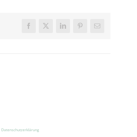
Facebook
X
LinkedIn
Pinterest
E-
Mail
|
Datenschutzerklärung