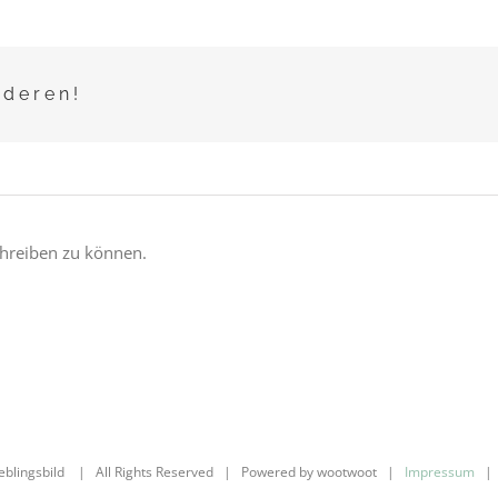
nderen!
hreiben zu können.
ieblingsbild | All Rights Reserved | Powered by wootwoot |
Impressum