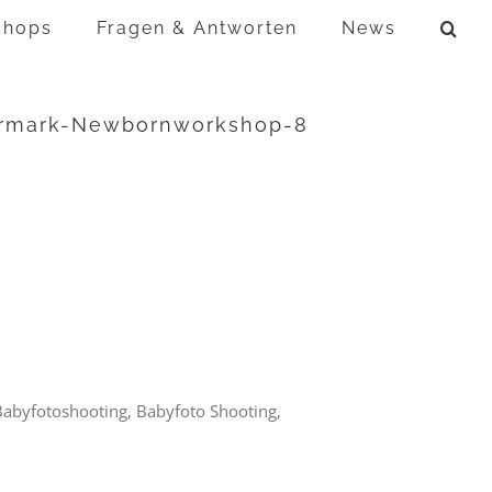
shops
Fragen & Antworten
News
iermark-Newbornworkshop-8
 Babyfotoshooting, Babyfoto Shooting,