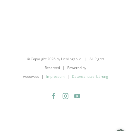
© Copyright
2026 by Lieblingsbild | All Rights
Reserved | Powered by
wootwoot |
Impressum
|
Datenschutzerklärung
Facebook
Instagram
YouTube