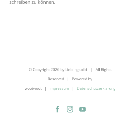
schreiben zu können.
© Copyright
2026 by Lieblingsbild | All Rights
Reserved | Powered by
wootwoot |
Impressum
|
Datenschutzerklärung
Facebook
Instagram
YouTube