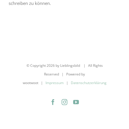
schreiben zu können.
© Copyright
2026 by Lieblingsbild | All Rights
Reserved | Powered by
wootwoot |
Impressum
|
Datenschutzerklärung
Facebook
Instagram
YouTube