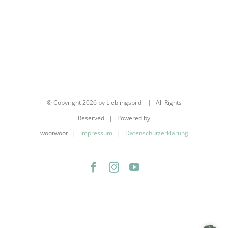
© Copyright
2026 by Lieblingsbild | All Rights
Reserved | Powered by
wootwoot |
Impressum
|
Datenschutzerklärung
Facebook
Instagram
YouTube