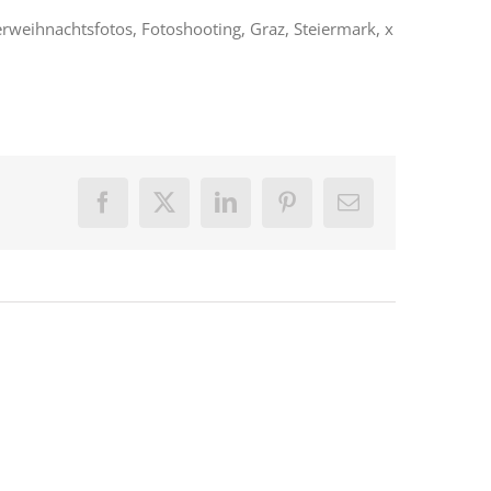
rweihnachtsfotos, Fotoshooting, Graz, Steiermark, x
Facebook
X
LinkedIn
Pinterest
E-
Mail