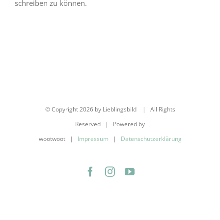
schreiben zu können.
© Copyright
2026 by Lieblingsbild | All Rights
Reserved | Powered by
wootwoot |
Impressum
|
Datenschutzerklärung
Facebook
Instagram
YouTube