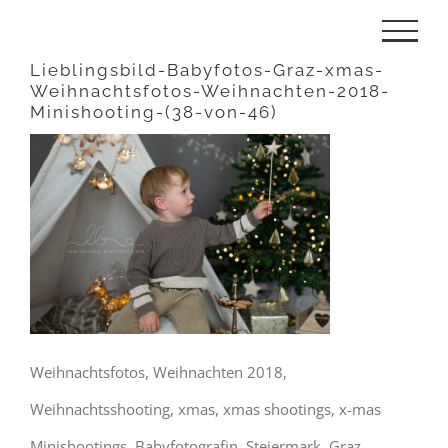
Zum
Inhalt
Lieblingsbild-Babyfotos-Graz-xmas-
Weihnachtsfotos-Weihnachten-2018-
springen
Minishooting-(38-von-46)
Weihnachtsfotos, Weihnachten 2018,
Weihnachtsshooting, xmas, xmas shootings, x-mas
Minishootings, Babyfotografin, Steiermark, Graz,