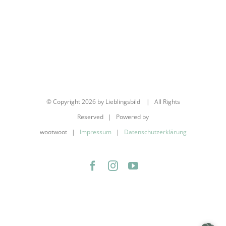
© Copyright
2026 by Lieblingsbild | All Rights
Reserved | Powered by
wootwoot |
Impressum
|
Datenschutzerklärung
Facebook
Instagram
YouTube