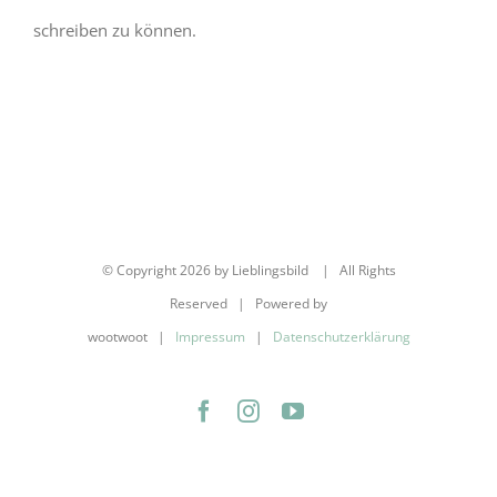
schreiben zu können.
© Copyright
2026 by Lieblingsbild | All Rights
Reserved | Powered by
wootwoot |
Impressum
|
Datenschutzerklärung
Facebook
Instagram
YouTube