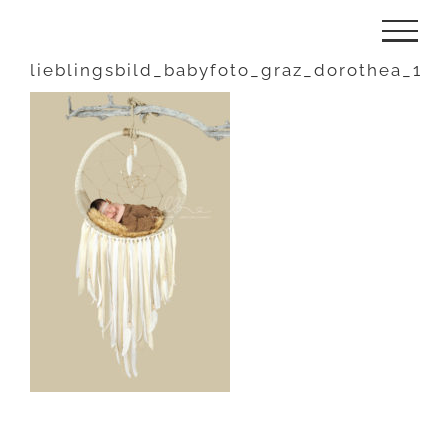
Zum
Inhalt
lieblingsbild_babyfoto_graz_dorothea_1
springen