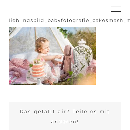
Zum
Inhalt
lieblingsbild_babyfotografie_cakesmash_m
springen
Das gefällt dir? Teile es mit
anderen!