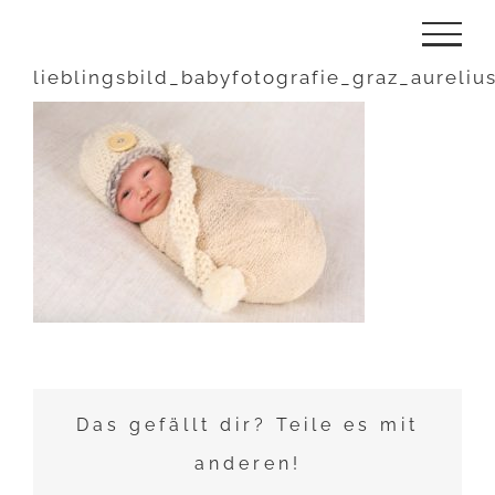
Zum
Inhalt
lieblingsbild_babyfotografie_graz_aureliu
springen
Das gefällt dir? Teile es mit
anderen!