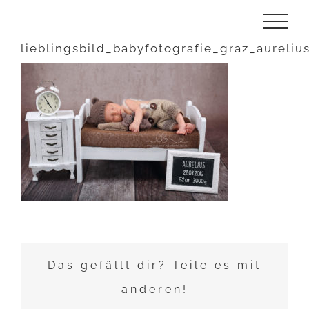
Zum
Inhalt
lieblingsbild_babyfotografie_graz_aureliu
springen
Das gefällt dir? Teile es mit
anderen!