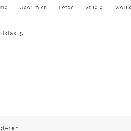
me
Über mich
Fotos
Studio
Work
niklas_5
nderen!