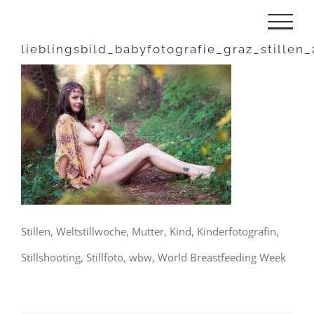
Zum
Inhalt
lieblingsbild_babyfotografie_graz_stillen_
springen
Stillen, Weltstillwoche, Mutter, Kind, Kinderfotografin,
Stillshooting, Stillfoto, wbw, World Breastfeeding Week