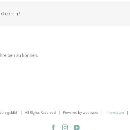
nderen!
hreiben zu können.
ieblingsbild | All Rights Reserved | Powered by wootwoot |
Impressum
Facebook
Instagram
YouTube