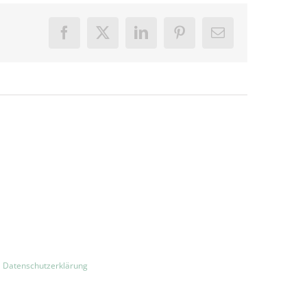
Facebook
X
LinkedIn
Pinterest
E-
Mail
|
Datenschutzerklärung