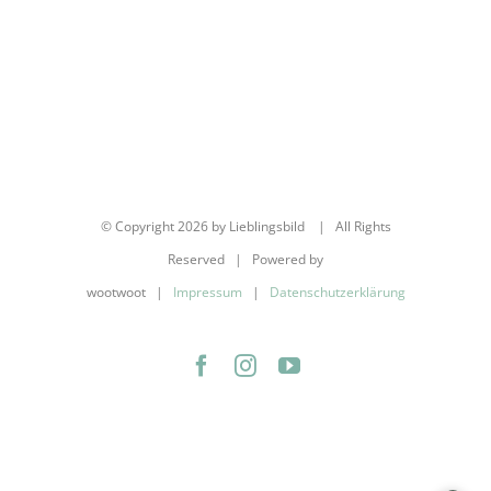
© Copyright
2026 by Lieblingsbild | All Rights
Reserved | Powered by
wootwoot |
Impressum
|
Datenschutzerklärung
Facebook
Instagram
YouTube