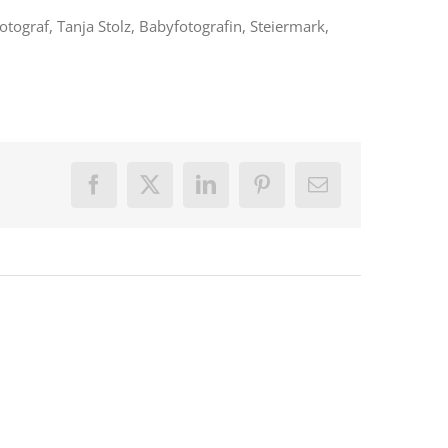
fotograf, Tanja Stolz, Babyfotografin, Steiermark,
Facebook
X
LinkedIn
Pinterest
E-
Mail